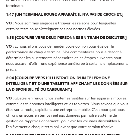
désirons nous assurer de la cohérence dans tout notre réseau de
terminaux.
1:47 [UN TERMINAL ROUGE APPARAÎT. IL N’A PAS DE CROCHET.]
VO :
Nous sommes engagés à trouver les raisons pour lesquelles
certains terminaux n’atteignent pas nos normes élevées.
1:53 [COUPURE VERS DEUX PERSONNES EN TRAIN DE DISCUTER.]
VO :
Et nous allons vous demander votre opinion pour évaluer la
performance de chaque terminal. Vos commentaires nous aideront à
déterminer les ajustements nécessaires et les étapes suivantes pour
nous assurer d’offrir une expérience améliorée à certains emplacements
précis.
2:04 [COUPURE VERS L’ILLUSTRATION D’UN TÉLÉPHONE
INTELLIGENT ET D’UNE TABLETTE AFFICHANT LES DONNÉES SUR
LA DISPONIBILITÉ DU CARBURANT.]
VO :
Quatre, en rendant nos systèmes visibles sur les appareils mobiles,
comme les téléphones intelligents et les tablettes. Nous savons que vous
êtes sur la route, exploitant une entreprise mobile. C’est pourquoi nous
offrons un accès en temps réel aux données par notre système de
gestion de l’approvisionnement : pour voir les volumes disponibles à
l’enlèvement à chaque terminal, avant que votre camion n’arrive.