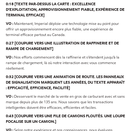
0:18 [TEXTE PAR-DESSUS LA CARTE : EXCELLENCE
D’EXPLOITATION, APPROVISIONNEMENT FIABLE, EXPÉRIENCE DE
TERMINAL EFFICACE]
VO :
Maintenant, Imperial déploie une technologie mise au point pour
offrir un approvisionnement encore plus fiable, une expérience de
terminal efficace partout au Canada.
0:27 [COUPURE VERS UNE ILLUSTRATION DE RAFFINERIE ET DE
RAMPE DE CHARGEMENT]
VO :
Nos efforts commencent dès la raffinerie et s’étendent jusqu’à la
rampe de chargement, là où notre interaction avec vous commence
réellement.
0:32 [COUPURE VERS UNE ANIMATION DE ROUTE. LES PANNEAUX
DE SIGNALISATION MARQUENT LES ANNÉES, DU TEXTE APPARAÎT
: EFFICACITÉ, EFFICIENCE, FACILITÉ]
VO :
Desservant le marché de la vente en gros de carburant avec et sans
marque depuis plus de 135 ans. Nous savons que les transactions
intelligentes doivent être efficaces, efficientes et faciles.
0:43 [COUPURE VERS UNE FILE DE CAMIONS FLOUTÉS. UNE LOUPE
FOCALISE SUR UN CAMION.]
VO :
Selon notre expérience et nos connaissances, nous évaluons