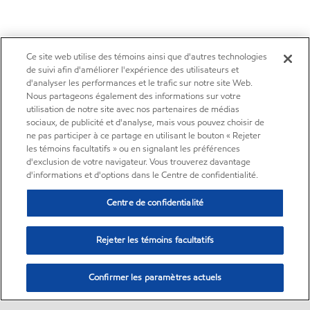
Ce site web utilise des témoins ainsi que d'autres technologies
de suivi afin d'améliorer l'expérience des utilisateurs et
d'analyser les performances et le trafic sur notre site Web.
Nous partageons également des informations sur votre
utilisation de notre site avec nos partenaires de médias
sociaux, de publicité et d'analyse, mais vous pouvez choisir de
ne pas participer à ce partage en utilisant le bouton « Rejeter
les témoins facultatifs » ou en signalant les préférences
d'exclusion de votre navigateur. Vous trouverez davantage
d'informations et d'options dans le Centre de confidentialité.
Centre de confidentialité
Rejeter les témoins facultatifs
Confirmer les paramètres actuels