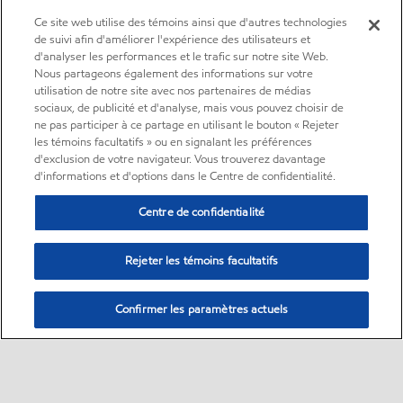
Ce site web utilise des témoins ainsi que d'autres technologies
de suivi afin d'améliorer l'expérience des utilisateurs et
d'analyser les performances et le trafic sur notre site Web.
Nous partageons également des informations sur votre
utilisation de notre site avec nos partenaires de médias
sociaux, de publicité et d'analyse, mais vous pouvez choisir de
ne pas participer à ce partage en utilisant le bouton « Rejeter
les témoins facultatifs » ou en signalant les préférences
d'exclusion de votre navigateur. Vous trouverez davantage
d'informations et d'options dans le Centre de confidentialité.
Centre de confidentialité
Rejeter les témoins facultatifs
Confirmer les paramètres actuels