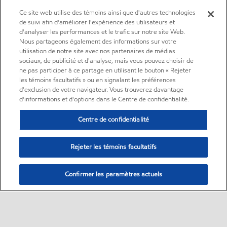
Ce site web utilise des témoins ainsi que d'autres technologies
de suivi afin d'améliorer l'expérience des utilisateurs et
d'analyser les performances et le trafic sur notre site Web.
Nous partageons également des informations sur votre
utilisation de notre site avec nos partenaires de médias
sociaux, de publicité et d'analyse, mais vous pouvez choisir de
ne pas participer à ce partage en utilisant le bouton « Rejeter
les témoins facultatifs » ou en signalant les préférences
d'exclusion de votre navigateur. Vous trouverez davantage
d'informations et d'options dans le Centre de confidentialité.
Centre de confidentialité
Rejeter les témoins facultatifs
Confirmer les paramètres actuels