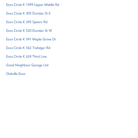
Esso Circle K 1499 Upper Middle Rd
Esso Circle K 305 Dundas St E
Esso Circle K 345 Speers Rd
Esso Circle K 520 Dundas St W
Esso Circle K 541 Maple Grove Dr
Esso Circle K 562 Trafalgar Rd
Esso Circle K 624 Third Line
Good Neighbour Garage Ltd
Oakville Esso