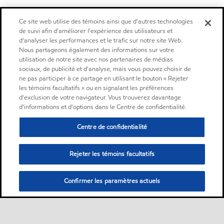
Ce site web utilise des témoins ainsi que d'autres technologies
de suivi afin d'améliorer l'expérience des utilisateurs et
d'analyser les performances et le trafic sur notre site Web.
Nous partageons également des informations sur votre
utilisation de notre site avec nos partenaires de médias
sociaux, de publicité et d'analyse, mais vous pouvez choisir de
ne pas participer à ce partage en utilisant le bouton « Rejeter
les témoins facultatifs » ou en signalant les préférences
d'exclusion de votre navigateur. Vous trouverez davantage
d'informations et d'options dans le Centre de confidentialité.
Centre de confidentialité
Rejeter les témoins facultatifs
Confirmer les paramètres actuels