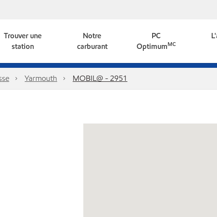
Trouver une
Notre
PC
L
MC
station
carburant
Optimum
sse
Yarmouth
MOBIL@ - 2951