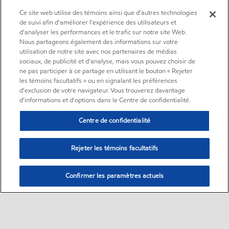
Ce site web utilise des témoins ainsi que d'autres technologies
de suivi afin d'améliorer l'expérience des utilisateurs et
d'analyser les performances et le trafic sur notre site Web.
Nous partageons également des informations sur votre
utilisation de notre site avec nos partenaires de médias
sociaux, de publicité et d'analyse, mais vous pouvez choisir de
ne pas participer à ce partage en utilisant le bouton « Rejeter
les témoins facultatifs » ou en signalant les préférences
d'exclusion de votre navigateur. Vous trouverez davantage
d'informations et d'options dans le Centre de confidentialité.
Centre de confidentialité
Rejeter les témoins facultatifs
Confirmer les paramètres actuels