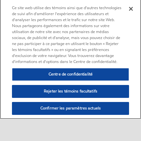
Ce site web utilise des témoins ainsi que d'autres technologies
de suivi afin d'améliorer l'expérience des utilisateurs et
d'analyser les performances et le trafic sur notre site Web.
Nous partageons également des informations sur votre
utilisation de notre site avec nos partenaires de médias
sociaux, de publicité et d'analyse, mais vous pouvez choisir de
ne pas participer à ce partage en utilisant le bouton « Rejeter
les témoins facultatifs » ou en signalant les préférences
d'exclusion de votre navigateur. Vous trouverez davantage
d'informations et d'options dans le Centre de confidentialité.
Centre de confidentialité
Rejeter les témoins facultatifs
Confirmer les paramètres actuels