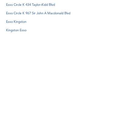
Esso Circle K 434 Taylor-Kidd Blvd
Esso Circle K 967 Sir John A Macdonald Blvd
Esso Kingston
Kingston Esso