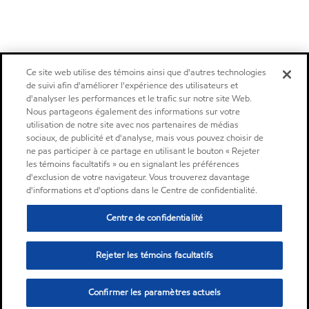
Ce site web utilise des témoins ainsi que d'autres technologies
de suivi afin d'améliorer l'expérience des utilisateurs et
d'analyser les performances et le trafic sur notre site Web.
Nous partageons également des informations sur votre
utilisation de notre site avec nos partenaires de médias
sociaux, de publicité et d'analyse, mais vous pouvez choisir de
ne pas participer à ce partage en utilisant le bouton « Rejeter
les témoins facultatifs » ou en signalant les préférences
d'exclusion de votre navigateur. Vous trouverez davantage
d'informations et d'options dans le Centre de confidentialité.
Centre de confidentialité
Rejeter les témoins facultatifs
Confirmer les paramètres actuels