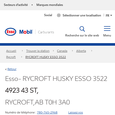
Secteurs d’activité
Marques mondiales
•
Social
Sélectionner une localisation
FR
Recherche sur le site web
Menu
Accueil
Trouver la station
Canada
Alberta
Rycroft
RYCROFT HUSKY ESSO 3522
Retour
<
Esso- RYCROFT HUSKY ESSO 3522
4923 43 ST,
RYCROFT,AB T0H 3A0
Numéro de téléphone :
780-765-2968
Laissez vos