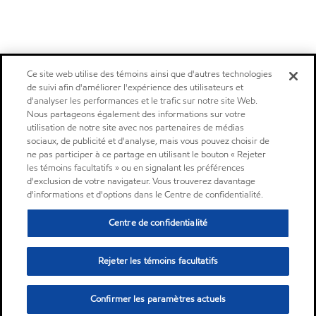
Ce site web utilise des témoins ainsi que d'autres technologies
de suivi afin d'améliorer l'expérience des utilisateurs et
d'analyser les performances et le trafic sur notre site Web.
Nous partageons également des informations sur votre
utilisation de notre site avec nos partenaires de médias
sociaux, de publicité et d'analyse, mais vous pouvez choisir de
ne pas participer à ce partage en utilisant le bouton « Rejeter
les témoins facultatifs » ou en signalant les préférences
d'exclusion de votre navigateur. Vous trouverez davantage
d'informations et d'options dans le Centre de confidentialité.
Centre de confidentialité
Rejeter les témoins facultatifs
Confirmer les paramètres actuels