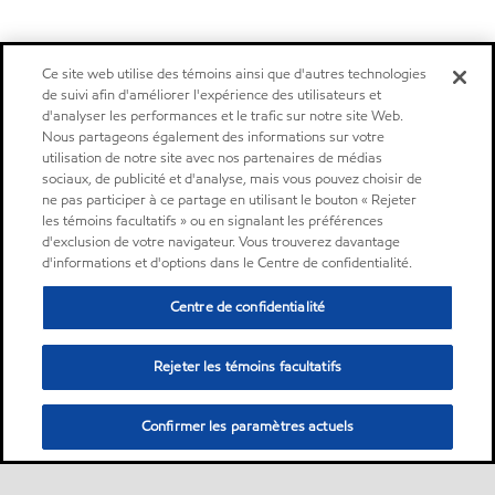
Ce site web utilise des témoins ainsi que d'autres technologies
de suivi afin d'améliorer l'expérience des utilisateurs et
d'analyser les performances et le trafic sur notre site Web.
Nous partageons également des informations sur votre
utilisation de notre site avec nos partenaires de médias
sociaux, de publicité et d'analyse, mais vous pouvez choisir de
ne pas participer à ce partage en utilisant le bouton « Rejeter
les témoins facultatifs » ou en signalant les préférences
d'exclusion de votre navigateur. Vous trouverez davantage
d'informations et d'options dans le Centre de confidentialité.
Centre de confidentialité
Rejeter les témoins facultatifs
Confirmer les paramètres actuels