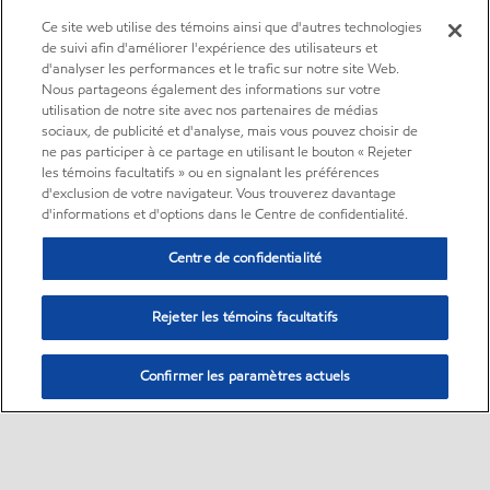
Ce site web utilise des témoins ainsi que d'autres technologies
de suivi afin d'améliorer l'expérience des utilisateurs et
d'analyser les performances et le trafic sur notre site Web.
Nous partageons également des informations sur votre
utilisation de notre site avec nos partenaires de médias
sociaux, de publicité et d'analyse, mais vous pouvez choisir de
ne pas participer à ce partage en utilisant le bouton « Rejeter
les témoins facultatifs » ou en signalant les préférences
d'exclusion de votre navigateur. Vous trouverez davantage
d'informations et d'options dans le Centre de confidentialité.
Centre de confidentialité
Rejeter les témoins facultatifs
Confirmer les paramètres actuels