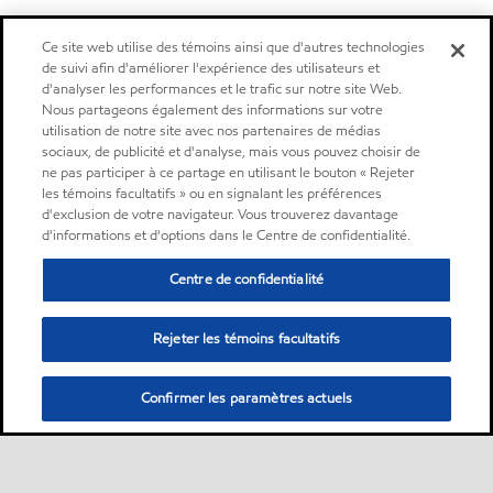
Ce site web utilise des témoins ainsi que d'autres technologies
de suivi afin d'améliorer l'expérience des utilisateurs et
d'analyser les performances et le trafic sur notre site Web.
Nous partageons également des informations sur votre
utilisation de notre site avec nos partenaires de médias
sociaux, de publicité et d'analyse, mais vous pouvez choisir de
ne pas participer à ce partage en utilisant le bouton « Rejeter
les témoins facultatifs » ou en signalant les préférences
d'exclusion de votre navigateur. Vous trouverez davantage
d'informations et d'options dans le Centre de confidentialité.
Centre de confidentialité
Rejeter les témoins facultatifs
Confirmer les paramètres actuels