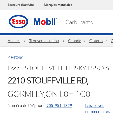
Secteurs d’activité
Marques mondiales
•
Accueil
Trouver la station
Canada
Ontario
G
<
Retour
Esso- STOUFFVILLE HUSKY ESSO 61
2210 STOUFFVILLE RD,
GORMLEY,ON L0H 1G0
Numéro de téléphone
905-951-1829
Laissez vos
:
commentaires