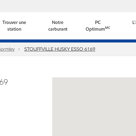
Trouver une
Notre
PC
L
MC
station
carburant
Optimum
ormley
STOUFFVILLE HUSKY ESSO 6169
69