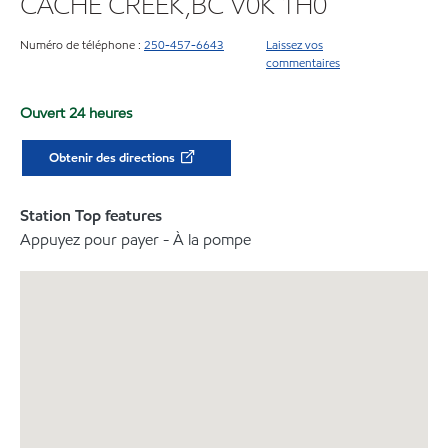
CACHE CREEK,BC V0K 1H0
Numéro de téléphone :
250-457-6643
Laissez vos
commentaires
Ouvert 24 heures
Obtenir des directions
Station Top features
Appuyez pour payer - À la pompe