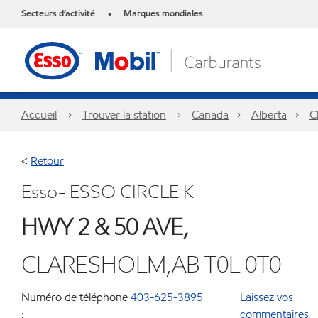
Secteurs d’activité
Marques mondiales
•
Accueil
Trouver la station
Canada
Alberta
C
<
Retour
Esso- ESSO CIRCLE K
HWY 2 & 50 AVE,
CLARESHOLM,AB T0L 0T0
Numéro de téléphone
403-625-3895
Laissez vos
:
commentaires