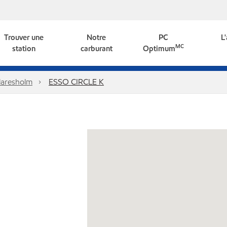
Trouver une
Notre
PC
L
MC
station
carburant
Optimum
laresholm
ESSO CIRCLE K