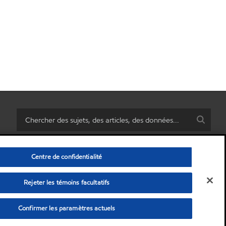
Centre de confidentialité
Rejeter les témoins facultatifs
rsonnelles)
•
Politique de confidentialité
•
Avis de non-responsabilité
© Copyright 2003-
2026
Exxon Mobil Corporation. Tous les droits sont réservés.
Confirmer les paramètres actuels