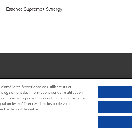
Essence Supreme+ Synergy
 d'améliorer l'expérience des utilisateurs et
ns également des informations sur votre utilisation
lyse, mais vous pouvez choisir de ne pas participer à
ignalant les préférences d'exclusion de votre
•
Centre de confidentialité (Ne pas vendre ou partager mes informations pe
ntre de confidentialité.