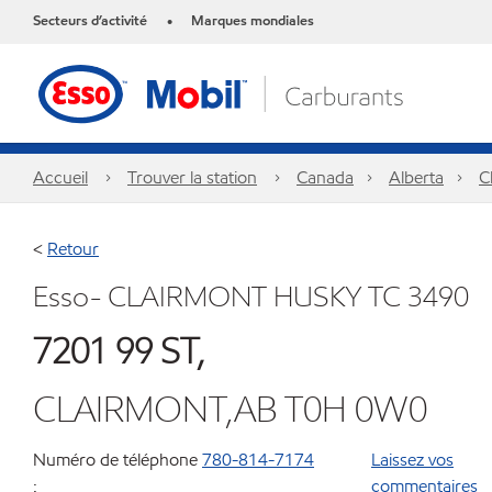
Secteurs d’activité
Marques mondiales
•
Accueil
Trouver la station
Canada
Alberta
C
<
Retour
Esso- CLAIRMONT HUSKY TC 3490
7201 99 ST,
CLAIRMONT,AB T0H 0W0
Numéro de téléphone
780-814-7174
Laissez vos
:
commentaires