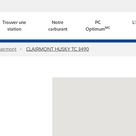
Trouver une
Notre
PC
L
MC
station
carburant
Optimum
lairmont
CLAIRMONT HUSKY TC 3490