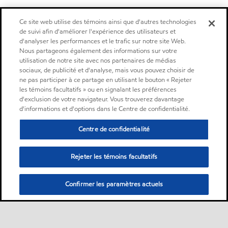
Ce site web utilise des témoins ainsi que d'autres technologies
de suivi afin d'améliorer l'expérience des utilisateurs et
d'analyser les performances et le trafic sur notre site Web.
Nous partageons également des informations sur votre
utilisation de notre site avec nos partenaires de médias
sociaux, de publicité et d'analyse, mais vous pouvez choisir de
ne pas participer à ce partage en utilisant le bouton « Rejeter
les témoins facultatifs » ou en signalant les préférences
d'exclusion de votre navigateur. Vous trouverez davantage
d'informations et d'options dans le Centre de confidentialité.
Centre de confidentialité
Rejeter les témoins facultatifs
Confirmer les paramètres actuels