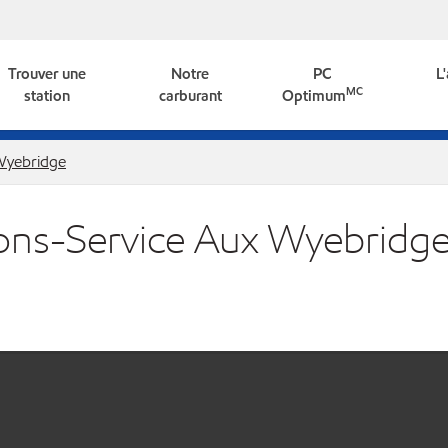
Trouver une
Notre
PC
L
MC
station
carburant
Optimum
yebridge
ions-Service Aux Wyebridg