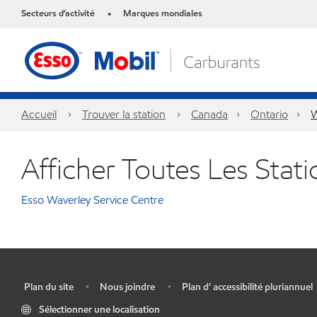
Secteurs d’activité
Marques mondiales
•
Accueil
Trouver la station
Canada
Ontario
W
Afficher Toutes Les Stat
Esso Waverley Service Centre
Plan du site
Nous joindre
Plan d’ accessibilité pluriannuel
•
•
•
Sélectionner une localisation