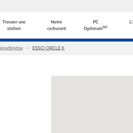
Trouver une
Notre
PC
L
MC
station
carburant
Optimum
oodbridge
ESSO CIRCLE K