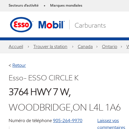
Secteurs d’activité
Marques mondiales
•
Accueil
Trouver la station
Canada
Ontario
W
<
Retour
Esso- ESSO CIRCLE K
3764 HWY 7 W,
WOODBRIDGE,ON L4L 1A6
Numéro de téléphone
905-264-9970
Laissez vos
:
commentaires