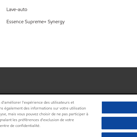
Lave-auto
Essence Supreme+ Synergy
 d'améliorer l'expérience des utilisateurs et
ns également des informations sur votre utilisation
lyse, mais vous pouvez choisir de ne pas participer à
ignalant les préférences d'exclusion de votre
•
Centre de confidentialité (Ne pas vendre ou partager mes informations pe
ntre de confidentialité.