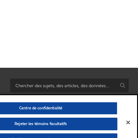
Centre de confidentialité
Rejeter les témoins facultatifs
rsonnelles)
•
Politique de confidentialité
•
Avis de non-responsabilité
© Copyright 2003-
2026
Exxon Mobil Corporation. Tous les droits sont réservés.