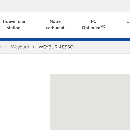
Trouver une
Notre
PC
L
MC
station
carburant
Optimum
n
Weyburn
WEYBURN ESSO