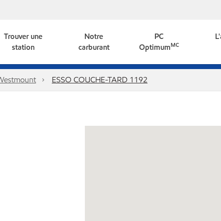
Trouver une
Notre
PC
L
MC
station
carburant
Optimum
Westmount
ESSO COUCHE-TARD 1192