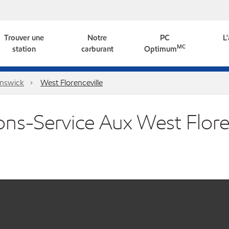
Trouver une
Notre
PC
L
MC
station
carburant
Optimum
nswick
West Florenceville
ions-Service Aux West Flore