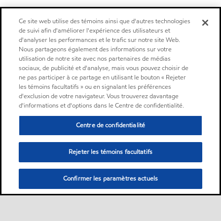
Ce site web utilise des témoins ainsi que d'autres technologies
de suivi afin d'améliorer l'expérience des utilisateurs et
d'analyser les performances et le trafic sur notre site Web.
Nous partageons également des informations sur votre
utilisation de notre site avec nos partenaires de médias
sociaux, de publicité et d'analyse, mais vous pouvez choisir de
ne pas participer à ce partage en utilisant le bouton « Rejeter
les témoins facultatifs » ou en signalant les préférences
d'exclusion de votre navigateur. Vous trouverez davantage
d'informations et d'options dans le Centre de confidentialité.
Centre de confidentialité
Rejeter les témoins facultatifs
Confirmer les paramètres actuels