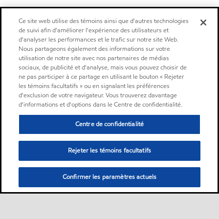
Ce site web utilise des témoins ainsi que d'autres technologies
de suivi afin d'améliorer l'expérience des utilisateurs et
d'analyser les performances et le trafic sur notre site Web.
Nous partageons également des informations sur votre
utilisation de notre site avec nos partenaires de médias
sociaux, de publicité et d'analyse, mais vous pouvez choisir de
ne pas participer à ce partage en utilisant le bouton « Rejeter
les témoins facultatifs » ou en signalant les préférences
d'exclusion de votre navigateur. Vous trouverez davantage
d'informations et d'options dans le Centre de confidentialité.
Centre de confidentialité
Rejeter les témoins facultatifs
Confirmer les paramètres actuels