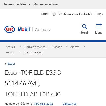
Secteurs d’activité
Marques mondiales
•
Social
Sélectionner une localisation
FR
Search
Menu
Accueil
Trouver la station
Canada
Alberta
Tofield
TOFIELD ESSO
Retour
<
Esso- TOFIELD ESSO
5114 46 AVE,
TOFIELD,AB T0B 4J0
Numéro de téléphone :
780-662-2292
Laissez vos