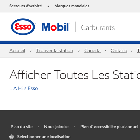
Secteurs d’activité
Marques mondiales
•
Accueil
Trouver la station
Canada
Ontario
T
Afficher Toutes Les Stat
L.A Hills Esso
Plan du site
Nous joindre
Plan d’ accessibilité pluriannuel
•
•
•
Sélectionner une localisation