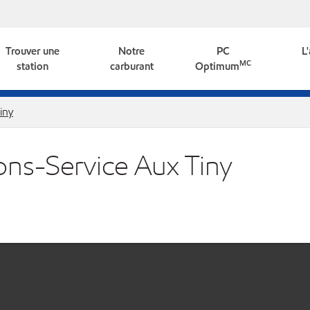
Trouver une
Notre
PC
L
MC
station
carburant
Optimum
iny
ions-Service Aux Tiny