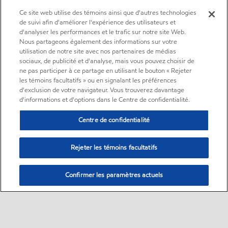
Ce site web utilise des témoins ainsi que d'autres technologies
de suivi afin d'améliorer l'expérience des utilisateurs et
d'analyser les performances et le trafic sur notre site Web.
Nous partageons également des informations sur votre
utilisation de notre site avec nos partenaires de médias
sociaux, de publicité et d'analyse, mais vous pouvez choisir de
ne pas participer à ce partage en utilisant le bouton « Rejeter
les témoins facultatifs » ou en signalant les préférences
d'exclusion de votre navigateur. Vous trouverez davantage
d'informations et d'options dans le Centre de confidentialité.
Centre de confidentialité
Rejeter les témoins facultatifs
Confirmer les paramètres actuels