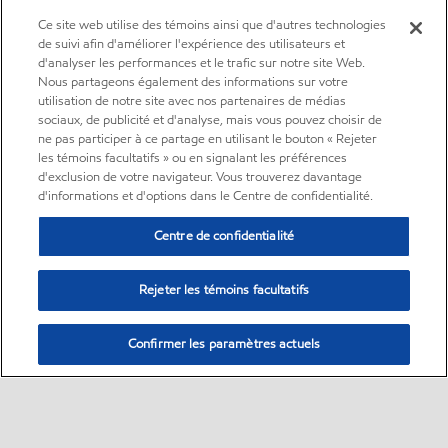
Ce site web utilise des témoins ainsi que d'autres technologies
de suivi afin d'améliorer l'expérience des utilisateurs et
d'analyser les performances et le trafic sur notre site Web.
Nous partageons également des informations sur votre
utilisation de notre site avec nos partenaires de médias
sociaux, de publicité et d'analyse, mais vous pouvez choisir de
ne pas participer à ce partage en utilisant le bouton « Rejeter
les témoins facultatifs » ou en signalant les préférences
d'exclusion de votre navigateur. Vous trouverez davantage
d'informations et d'options dans le Centre de confidentialité.
Centre de confidentialité
Rejeter les témoins facultatifs
Confirmer les paramètres actuels