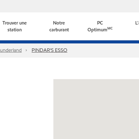
Trouver une
Notre
PC
L
MC
station
carburant
Optimum
underland
PINDAR'S ESSO