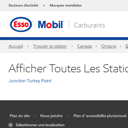
Secteurs d’activité
Marques mondiales
•
Accueil
Trouver la station
Canada
Ontario
S
Afficher Toutes Les Stat
Junction Turkey Point
Plan du site
Nous joindre
Plan d’ accessibilité pluriannuel
•
•
•
Sélectionner une localisation