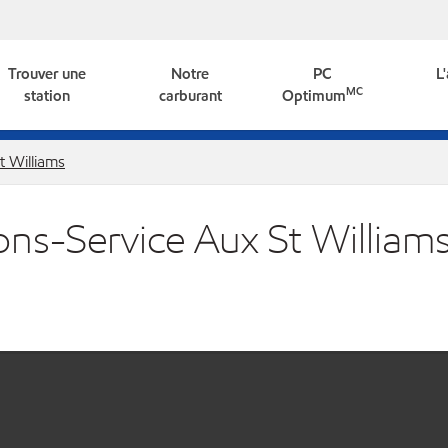
Trouver une
Notre
PC
L
MC
station
carburant
Optimum
t Williams
ions-Service Aux St William