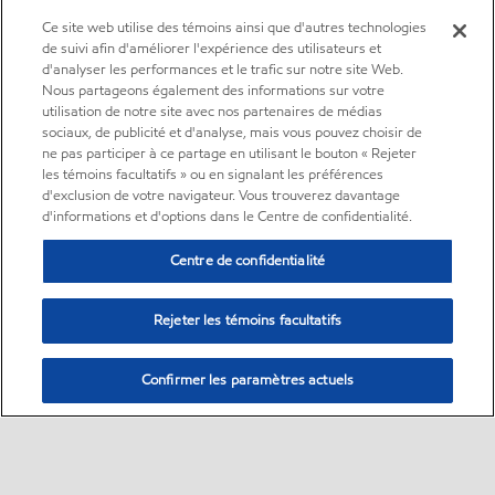
Ce site web utilise des témoins ainsi que d'autres technologies
de suivi afin d'améliorer l'expérience des utilisateurs et
d'analyser les performances et le trafic sur notre site Web.
Nous partageons également des informations sur votre
utilisation de notre site avec nos partenaires de médias
sociaux, de publicité et d'analyse, mais vous pouvez choisir de
ne pas participer à ce partage en utilisant le bouton « Rejeter
les témoins facultatifs » ou en signalant les préférences
d'exclusion de votre navigateur. Vous trouverez davantage
d'informations et d'options dans le Centre de confidentialité.
Centre de confidentialité
Rejeter les témoins facultatifs
Confirmer les paramètres actuels