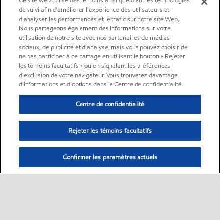
Ce site web utilise des témoins ainsi que d'autres technologies
de suivi afin d'améliorer l'expérience des utilisateurs et
d'analyser les performances et le trafic sur notre site Web.
Nous partageons également des informations sur votre
utilisation de notre site avec nos partenaires de médias
sociaux, de publicité et d'analyse, mais vous pouvez choisir de
ne pas participer à ce partage en utilisant le bouton « Rejeter
les témoins facultatifs » ou en signalant les préférences
d'exclusion de votre navigateur. Vous trouverez davantage
d'informations et d'options dans le Centre de confidentialité.
Centre de confidentialité
Rejeter les témoins facultatifs
Confirmer les paramètres actuels