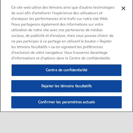
Ce site web utilise des témoins ainsi que d'autres technologies
de suivi afin d'améliorer l'expérience des utilisateurs et
d'analyser les performances et le trafic sur notre site Web.
Nous partageons également des informations sur votre
utilisation de notre site avec nos partenaires de médias
sociaux, de publicité et d'analyse, mais vous pouvez choisir de
ne pas participer à ce partage en utilisant le bouton « Rejeter
les témoins facultatifs » ou en signalant les préférences
d'exclusion de votre navigateur. Vous trouverez davantage
d'informations et d'options dans le Centre de confidentialité.
Centre de confidentialité
Rejeter les témoins facultatifs
Confirmer les paramètres actuels