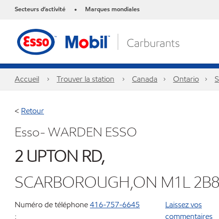
Secteurs d’activité
Marques mondiales
•
Accueil
Trouver la station
Canada
Ontario
S
<
Retour
Esso- WARDEN ESSO
2 UPTON RD,
SCARBOROUGH,ON M1L 2B
Numéro de téléphone
416-757-6645
Laissez vos
:
commentaires