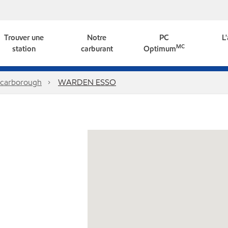
Trouver une
Notre
PC
L
MC
station
carburant
Optimum
carborough
WARDEN ESSO
8