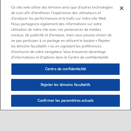
Ce site web utilise des témoins ainsi que d'autres technologies
de suivi afin d'améliorer l'expérience des utilisateurs et
d'analyser les performances et le trafic sur notre site Web.
Nous partageons également des informations sur votre
utilisation de notre site avec nos partenaires de médias
sociaux, de publicité et d'analyse, mais vous pouvez choisir de
ne pas participer à ce partage en utilisant le bouton « Rejeter
les témoins facultatifs » ou en signalant les préférences
d'exclusion de votre navigateur. Vous trouverez davantage
d'informations et d'options dans le Centre de confidentialité.
Centre de confidentialité
Rejeter les témoins facultatifs
Confirmer les paramètres actuels