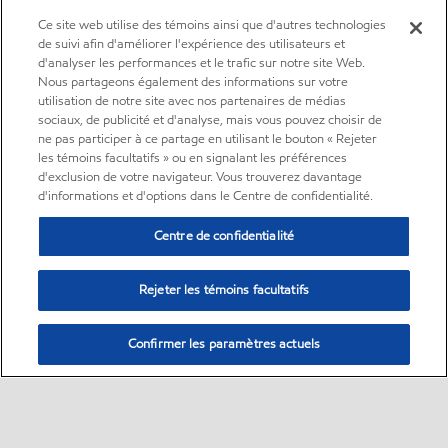
Ce site web utilise des témoins ainsi que d'autres technologies
de suivi afin d'améliorer l'expérience des utilisateurs et
d'analyser les performances et le trafic sur notre site Web.
Nous partageons également des informations sur votre
utilisation de notre site avec nos partenaires de médias
sociaux, de publicité et d'analyse, mais vous pouvez choisir de
ne pas participer à ce partage en utilisant le bouton « Rejeter
les témoins facultatifs » ou en signalant les préférences
d'exclusion de votre navigateur. Vous trouverez davantage
d'informations et d'options dans le Centre de confidentialité.
Centre de confidentialité
Rejeter les témoins facultatifs
Confirmer les paramètres actuels