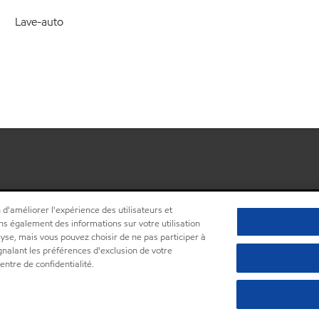
Lave-auto
 d'améliorer l'expérience des utilisateurs et
ns également des informations sur votre utilisation
lyse, mais vous pouvez choisir de ne pas participer à
ignalant les préférences d'exclusion de votre
•
Centre de confidentialité (Ne pas vendre ou partager mes informations pe
ntre de confidentialité.