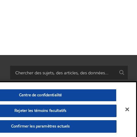
Centre de confidentialité
Rejeter les témoins facultatifs
rsonnelles)
•
Politique de confidentialité
•
Avis de non-responsabilité
© Copyright 2003-
2026
Exxon Mobil Corporation. Tous les droits sont réservés.
Confirmer les paramètres actuels