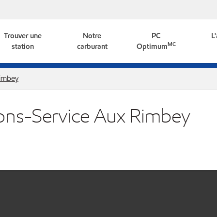
Trouver une
Notre
PC
L
MC
station
carburant
Optimum
imbey
ions-Service Aux Rimbey