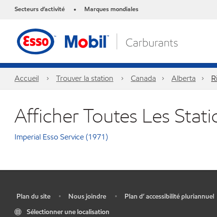
Secteurs d’activité
Marques mondiales
•
Accueil
Trouver la station
Canada
Alberta
R
Afficher Toutes Les Stat
Imperial Esso Service (1971)
Plan du site
Nous joindre
Plan d’ accessibilité pluriannuel
•
•
•
Sélectionner une localisation