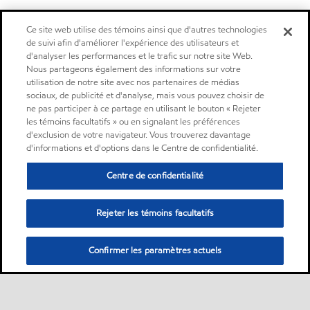
Ce site web utilise des témoins ainsi que d'autres technologies
de suivi afin d'améliorer l'expérience des utilisateurs et
d'analyser les performances et le trafic sur notre site Web.
Nous partageons également des informations sur votre
utilisation de notre site avec nos partenaires de médias
sociaux, de publicité et d'analyse, mais vous pouvez choisir de
ne pas participer à ce partage en utilisant le bouton « Rejeter
les témoins facultatifs » ou en signalant les préférences
d'exclusion de votre navigateur. Vous trouverez davantage
d'informations et d'options dans le Centre de confidentialité.
Centre de confidentialité
Rejeter les témoins facultatifs
Confirmer les paramètres actuels