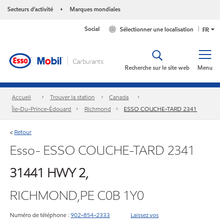
Secteurs d’activité
Marques mondiales
•
Social
Sélectionner une localisation
FR
Recherche sur le site web
Menu
Accueil
Trouver la station
Canada
Île-Du-Prince-Édouard
Richmond
ESSO COUCHE-TARD 2341
Retour
<
Esso- ESSO COUCHE-TARD 2341
31441 HWY 2,
RICHMOND,PE C0B 1Y0
Numéro de téléphone :
902-854-2333
Laissez vos