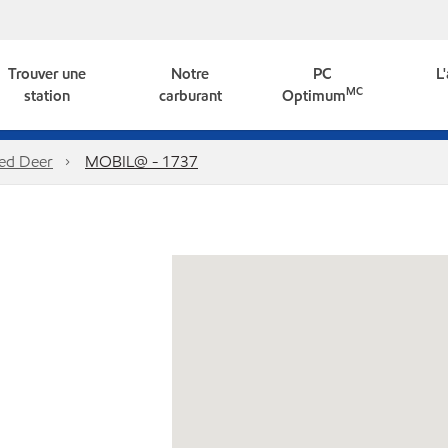
Trouver une
Notre
PC
L
MC
station
carburant
Optimum
ed Deer
MOBIL@ - 1737