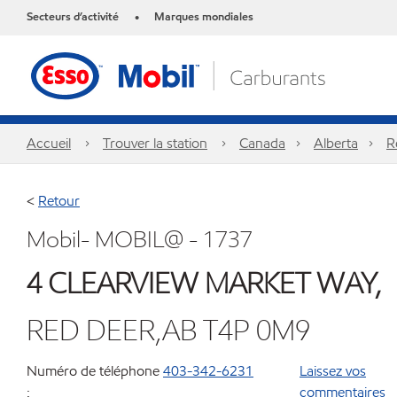
Secteurs d’activité
Marques mondiales
•
Accueil
Trouver la station
Canada
Alberta
R
<
Retour
Mobil- MOBIL@ - 1737
4 CLEARVIEW MARKET WAY,
RED DEER,AB T4P 0M9
Numéro de téléphone
403-342-6231
Laissez vos
:
commentaires