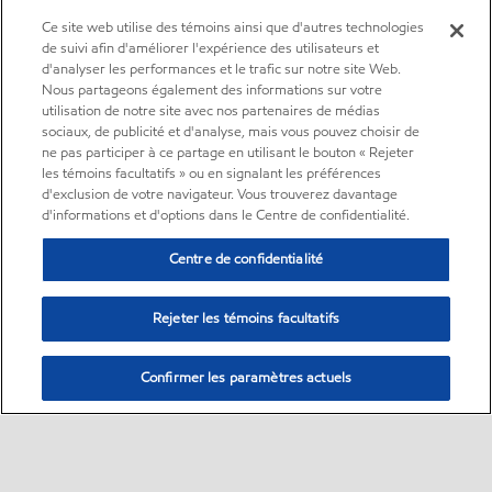
Ce site web utilise des témoins ainsi que d'autres technologies
de suivi afin d'améliorer l'expérience des utilisateurs et
d'analyser les performances et le trafic sur notre site Web.
Nous partageons également des informations sur votre
utilisation de notre site avec nos partenaires de médias
sociaux, de publicité et d'analyse, mais vous pouvez choisir de
ne pas participer à ce partage en utilisant le bouton « Rejeter
les témoins facultatifs » ou en signalant les préférences
d'exclusion de votre navigateur. Vous trouverez davantage
d'informations et d'options dans le Centre de confidentialité.
Centre de confidentialité
Rejeter les témoins facultatifs
Confirmer les paramètres actuels