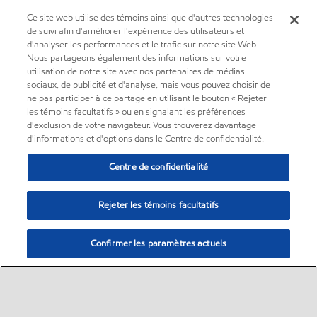
Ce site web utilise des témoins ainsi que d'autres technologies
de suivi afin d'améliorer l'expérience des utilisateurs et
d'analyser les performances et le trafic sur notre site Web.
Nous partageons également des informations sur votre
utilisation de notre site avec nos partenaires de médias
sociaux, de publicité et d'analyse, mais vous pouvez choisir de
ne pas participer à ce partage en utilisant le bouton « Rejeter
les témoins facultatifs » ou en signalant les préférences
d'exclusion de votre navigateur. Vous trouverez davantage
d'informations et d'options dans le Centre de confidentialité.
Centre de confidentialité
Rejeter les témoins facultatifs
Confirmer les paramètres actuels