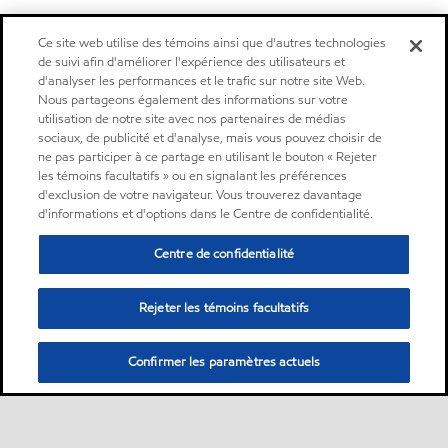
Ce site web utilise des témoins ainsi que d'autres technologies
de suivi afin d'améliorer l'expérience des utilisateurs et
d'analyser les performances et le trafic sur notre site Web.
Nous partageons également des informations sur votre
utilisation de notre site avec nos partenaires de médias
sociaux, de publicité et d'analyse, mais vous pouvez choisir de
ne pas participer à ce partage en utilisant le bouton « Rejeter
les témoins facultatifs » ou en signalant les préférences
d'exclusion de votre navigateur. Vous trouverez davantage
d'informations et d'options dans le Centre de confidentialité.
Centre de confidentialité
Rejeter les témoins facultatifs
Confirmer les paramètres actuels