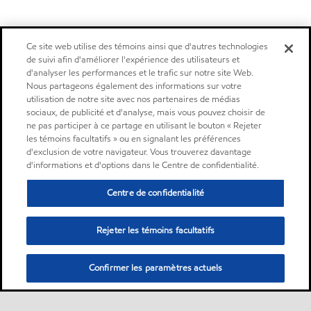
Ce site web utilise des témoins ainsi que d'autres technologies
de suivi afin d'améliorer l'expérience des utilisateurs et
d'analyser les performances et le trafic sur notre site Web.
Nous partageons également des informations sur votre
utilisation de notre site avec nos partenaires de médias
sociaux, de publicité et d'analyse, mais vous pouvez choisir de
ne pas participer à ce partage en utilisant le bouton « Rejeter
les témoins facultatifs » ou en signalant les préférences
d'exclusion de votre navigateur. Vous trouverez davantage
d'informations et d'options dans le Centre de confidentialité.
Centre de confidentialité
Rejeter les témoins facultatifs
Confirmer les paramètres actuels