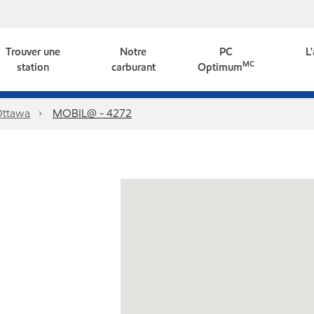
Trouver une
Notre
PC
L
MC
station
carburant
Optimum
ttawa
MOBIL@ - 4272