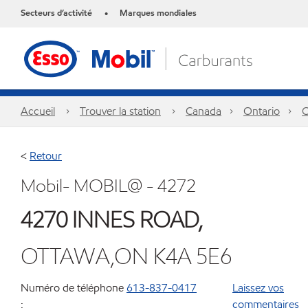
Secteurs d’activité
Marques mondiales
•
Accueil
Trouver la station
Canada
Ontario
O
<
Retour
Mobil- MOBIL@ - 4272
4270 INNES ROAD,
OTTAWA,ON K4A 5E6
Numéro de téléphone
613-837-0417
Laissez vos
:
commentaires