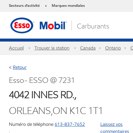
Secteurs d’activité
Marques mondiales
•
Accueil
Trouver la station
Canada
Ontario
O
<
Retour
Esso- ESSO @ 7231
4042 INNES RD.,
ORLEANS,ON K1C 1T1
Numéro de téléphone
613-837-7652
Laissez vos
:
commentaires