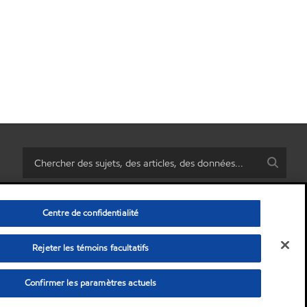
Centre de confidentialité
Rejeter les témoins facultatifs
rsonnelles)
•
Politique de confidentialité
•
Avis de non-responsabilité
© Copyright 2003-
2026
Exxon Mobil Corporation. Tous les droits sont réservés.
Confirmer les paramètres actuels