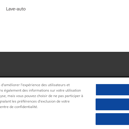
Lave-auto
 d'améliorer l'expérience des utilisateurs et
ns également des informations sur votre utilisation
lyse, mais vous pouvez choisir de ne pas participer à
ignalant les préférences d'exclusion de votre
•
Centre de confidentialité (Ne pas vendre ou partager mes informations pe
ntre de confidentialité.