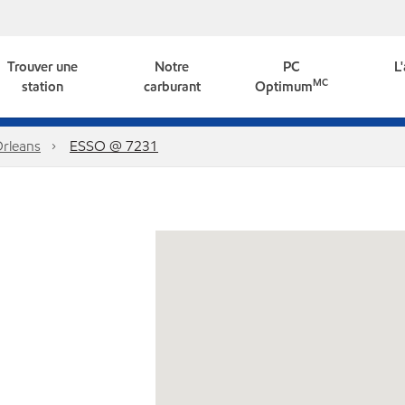
Trouver une
Notre
PC
L
MC
station
carburant
Optimum
rleans
ESSO @ 7231