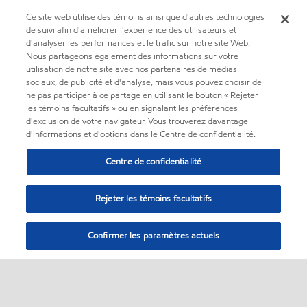
Ce site web utilise des témoins ainsi que d'autres technologies
de suivi afin d'améliorer l'expérience des utilisateurs et
d'analyser les performances et le trafic sur notre site Web.
Nous partageons également des informations sur votre
utilisation de notre site avec nos partenaires de médias
sociaux, de publicité et d'analyse, mais vous pouvez choisir de
ne pas participer à ce partage en utilisant le bouton « Rejeter
les témoins facultatifs » ou en signalant les préférences
d'exclusion de votre navigateur. Vous trouverez davantage
d'informations et d'options dans le Centre de confidentialité.
Centre de confidentialité
Rejeter les témoins facultatifs
Confirmer les paramètres actuels