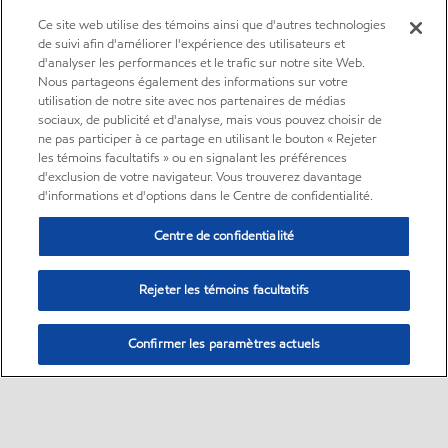
Ce site web utilise des témoins ainsi que d'autres technologies
de suivi afin d'améliorer l'expérience des utilisateurs et
d'analyser les performances et le trafic sur notre site Web.
Nous partageons également des informations sur votre
utilisation de notre site avec nos partenaires de médias
sociaux, de publicité et d'analyse, mais vous pouvez choisir de
ne pas participer à ce partage en utilisant le bouton « Rejeter
les témoins facultatifs » ou en signalant les préférences
d'exclusion de votre navigateur. Vous trouverez davantage
d'informations et d'options dans le Centre de confidentialité.
Centre de confidentialité
Rejeter les témoins facultatifs
Confirmer les paramètres actuels