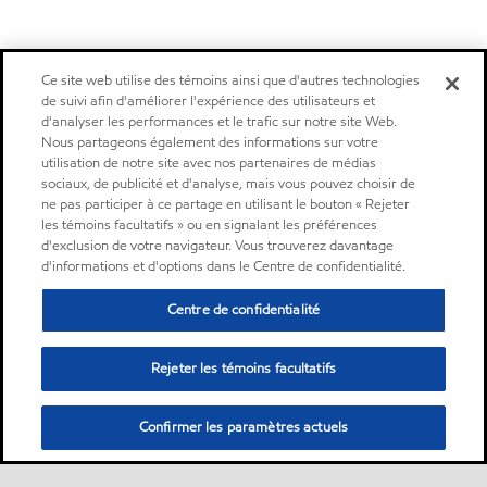
Ce site web utilise des témoins ainsi que d'autres technologies
de suivi afin d'améliorer l'expérience des utilisateurs et
d'analyser les performances et le trafic sur notre site Web.
Nous partageons également des informations sur votre
utilisation de notre site avec nos partenaires de médias
sociaux, de publicité et d'analyse, mais vous pouvez choisir de
ne pas participer à ce partage en utilisant le bouton « Rejeter
les témoins facultatifs » ou en signalant les préférences
d'exclusion de votre navigateur. Vous trouverez davantage
d'informations et d'options dans le Centre de confidentialité.
Centre de confidentialité
Rejeter les témoins facultatifs
Confirmer les paramètres actuels