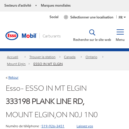
Secteurs d’activité
Marques mondiales
•
Social
Sélectionner une localisation
FR
Recherche sur le site web
Menu
Accueil
Trouver la station
Canada
Ontario
Mount Elgin
ESSO IN MT ELGIN
Retour
<
Esso- ESSO IN MT ELGIN
333198 PLANK LINE RD,
MOUNT ELGIN,ON N0J 1N0
Numéro de téléphone :
519-926-3451
Laissez vos