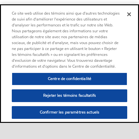
Ce site web utilise des témoins ainsi que d'autres technologies
de suivi afin d'améliorer l'expérience des utilisateurs et
d'analyser les performances et le trafic sur notre site Web.
Nous partageons également des informations sur votre
utilisation de notre site avec nos partenaires de médias
sociaux, de publicité et d'analyse, mais vous pouvez choisir de
ne pas participer à ce partage en utilisant le bouton « Rejeter
les témoins facultatifs » ou en signalant les préférences
d'exclusion de votre navigateur. Vous trouverez davantage
d'informations et d'options dans le Centre de confidentialité.
Centre de confidentialité
Rejeter les témoins facultatifs
Confirmer les paramètres actuels